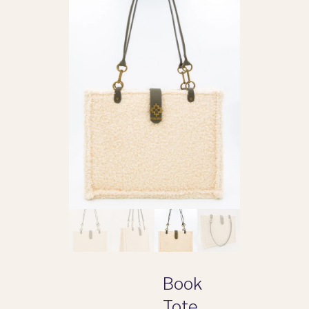
Book
Tote