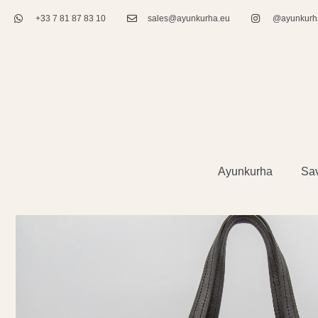
+33 7 81 87 83 10
sales@ayunkurha.eu
@ayunkurh
Ayunkurha
Sav