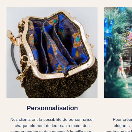
Personnalisation
Nos clients ont la possibilité de personnaliser
Pour crée
chaque élément de leur sac à main, des
élégants,
compartiments et des poches à la taille et au
matériaux de h