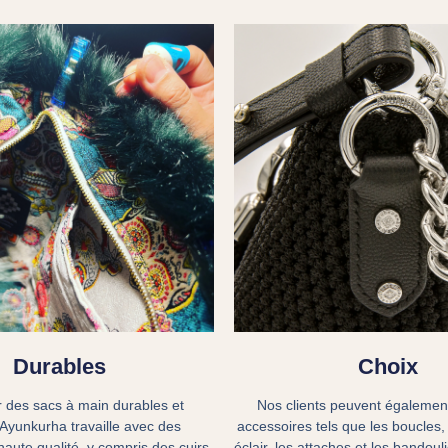
Durables
Choix
r des sacs à main durables et
Nos clients peuvent également
 Ayunkurha travaille avec des
accessoires tels que les boucles,
aute qualité, y compris des cuirs
éclair, les attaches et les bandou