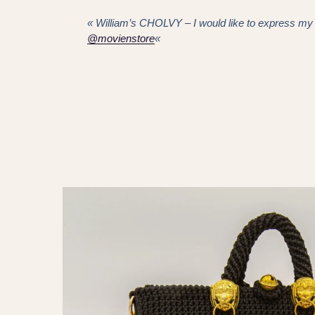
« William’s CHOLVY – I would like to express my 
@movienstore
«